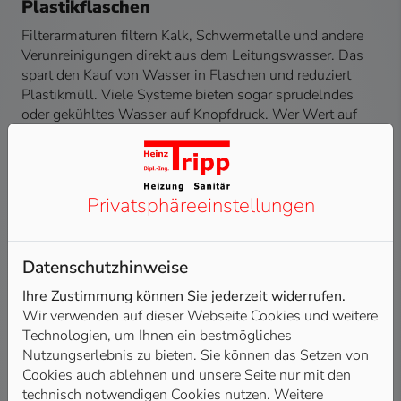
Plastikflaschen
Filterarmaturen filtern Kalk, Schwermetalle und andere
Verunreinigungen direkt aus dem Leitungswasser. Das
spart den Kauf von Wasser in Flaschen und reduziert
Plastikmüll. Viele Systeme bieten sogar sprudelndes
oder gekühltes Wasser auf Knopfdruck. Wer Wert auf
gutes Trinkwasser legt oder in Regionen mit hoher
Wasserhärte wohnt, profitiert besonders.
Vorteile:
Privatsphäre­einstellungen
Kein Kauf und Schleppen von Flaschenwasser mehr
Umweltfreundlich: Vermeidet Plastikmüll durch den
Datenschutzhinweise
Verzicht auf Flaschenwasser
Verbesserter Geschmack: Frisches, gesundes
Ihre Zustimmung können Sie jederzeit widerrufen.
Wasser direkt aus dem Hahn
Wir verwenden auf dieser Webseite Cookies und weitere
Technologien, um Ihnen ein bestmögliches
Bequem und hygienisch – kein Umfüllen von
Nutzungserlebnis zu bieten. Sie können das Setzen von
Wasser notwendig
Cookies auch ablehnen und unsere Seite nur mit den
technisch notwendigen Cookies nutzen. Weitere